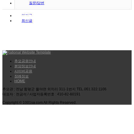
질문/답변
인기글
최신글
추모공원안내
분양정보안내
사이버공원
장례정보
HOME
추모관 : 전남 함평군 월야면 외치리 311-1번지 TEL.061.322.1106
대표자 : 전금석 / 사업자등록번호 : 410-82-60191
Copyright © 1001sa.com All Rights Reserved.