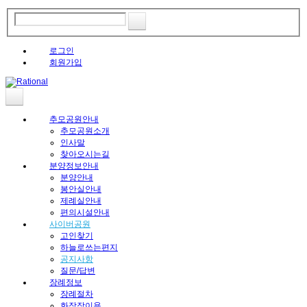
로그인
회원가입
추모공원안내
추모공원소개
인사말
찾아오시는길
분양정보안내
분양안내
봉안실안내
제례실안내
편의시설안내
사이버공원
고인찾기
하늘로쓰는편지
공지사항
질문/답변
장례정보
장례절차
화장장이용