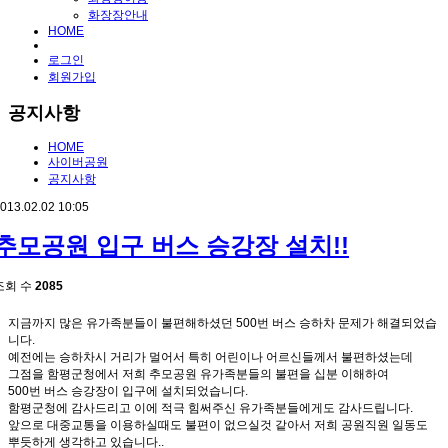
화장장안내
HOME
로그인
회원가입
공지사항
HOME
사이버공원
공지사항
013.02.02 10:05
추모공원 입구 버스 승강장 설치!!
조회 수
2085
지금까지 많은 유가족분들이 불편해하셨던 500번 버스 승하차 문제가 해결되었습
니다.
예전에는 승하차시 거리가 멀어서 특히 어린이나 어르신들께서 불편하셨는데
그점을 함평군청에서 저희 추모공원 유가족분들의 불편을 십분 이해하여
500번 버스 승강장이 입구에 설치되었습니다.
함평군청에 감사드리고 이에 적극 힘써주신 유가족분들에게도 감사드립니다.
앞으로 대중교통을 이용하실때도 불편이 없으실것 같아서 저희 공원직원 일동도
뿌듯하게 생각하고 있습니다..