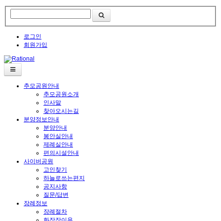
로그인
회원가입
추모공원안내
추모공원소개
인사말
찾아오시는길
분양정보안내
분양안내
봉안실안내
제례실안내
편의시설안내
사이버공원
고인찾기
하늘로쓰는편지
공지사항
질문/답변
장례정보
장례절차
화장장이용