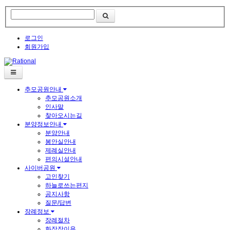
로그인
회원가입
추모공원안내
추모공원소개
인사말
찾아오시는길
분양정보안내
분양안내
봉안실안내
제례실안내
편의시설안내
사이버공원
고인찾기
하늘로쓰는편지
공지사항
질문/답변
장례정보
장례절차
화장장이용