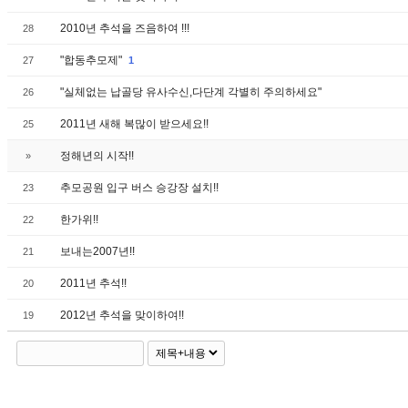
2010년 추석을 즈음하여 !!!
28
"합동추모제"
27
1
"실체없는 납골당 유사수신,다단계 각별히 주의하세요"
26
2011년 새해 복많이 받으세요!!
25
정해년의 시작!!
»
추모공원 입구 버스 승강장 설치!!
23
한가위!!
22
보내는2007년!!
21
2011년 추석!!
20
2012년 추석을 맞이하여!!
19