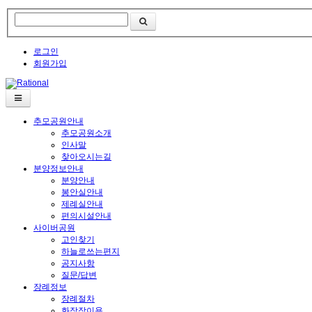
로그인
회원가입
추모공원안내
추모공원소개
인사말
찾아오시는길
분양정보안내
분양안내
봉안실안내
제례실안내
편의시설안내
사이버공원
고인찾기
하늘로쓰는편지
공지사항
질문/답변
장례정보
장례절차
화장장이용