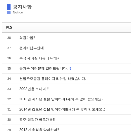
공지사항
Notice
번호
회원가입!!
38
관리비납부안내..........
37
추석 제례실 사용에 대해서..
36
유가족 여러분께 알려드립니다.
35
5
천일추모공원 홈페이지 리뉴얼 하였습니다.
34
2008년을 보내며 !!
33
2013년 계사년 설을 맞이하며 (새해 복 많이 받으세요)
32
2014년 갑오년 설을 맞이하며!!(새해 복 많이 받으세요..)
31
광주-영광간 국도개통!!
30
2013년 추석을 맞이하며!!
29