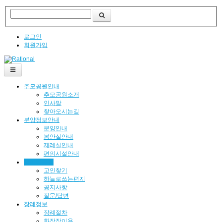
로그인
회원가입
추모공원안내
추모공원소개
인사말
찾아오시는길
분양정보안내
분양안내
봉안실안내
제례실안내
편의시설안내
사이버공원
고인찾기
하늘로쓰는편지
공지사항
질문/답변
장례정보
장례절차
화장장이용