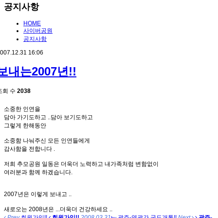
공지사항
HOME
사이버공원
공지사항
007.12.31 16:06
보내는2007년!!
조회 수
2038
소중한 인연을
담아 가기도하고 ..담아 보기도하고
그렇게 한해동안
소중함 나눠주신 모든 인연들에게
감사함을 전합니다 .
저희 추모공원 일동은 더욱더 노력하고 내가족처럼 변함없이
여러분과 함께 하겠습니다.
2007년은 이렇게 보내고 ..
새로오는 2008년은 ...더욱더 건강하세요 ..
Prev
회원가입!!
회원가입!!
2008.03.31
광주-영광간 국도개통!!
Next
광주-
by