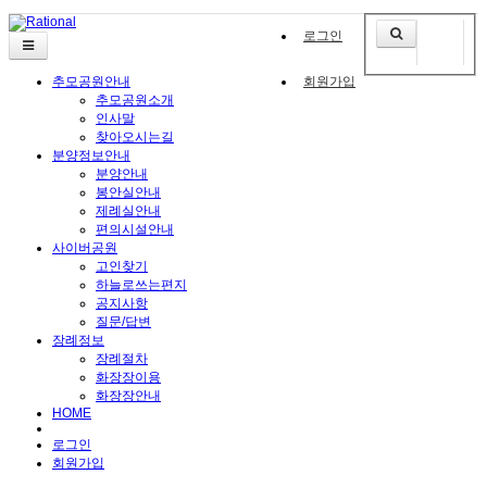
로그인
추모공원안내
회원가입
추모공원소개
인사말
찾아오시는길
분양정보안내
분양안내
봉안실안내
제례실안내
편의시설안내
사이버공원
고인찾기
하늘로쓰는편지
공지사항
질문/답변
장례정보
장례절차
화장장이용
화장장안내
HOME
로그인
회원가입