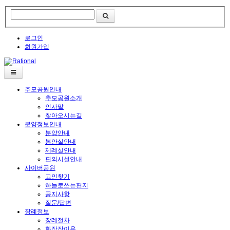
로그인
회원가입
추모공원안내
추모공원소개
인사말
찾아오시는길
분양정보안내
분양안내
봉안실안내
제례실안내
편의시설안내
사이버공원
고인찾기
하늘로쓰는편지
공지사항
질문/답변
장례정보
장례절차
화장장이용