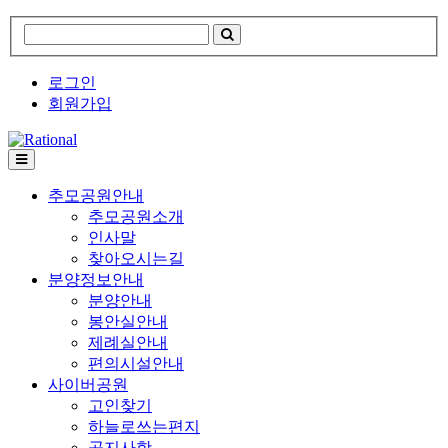
로그인
회원가입
추모공원안내
추모공원소개
인사말
찾아오시는길
분양정보안내
분양안내
봉안실안내
제례실안내
편의시설안내
사이버공원
고인찾기
하늘로쓰는편지
공지사항